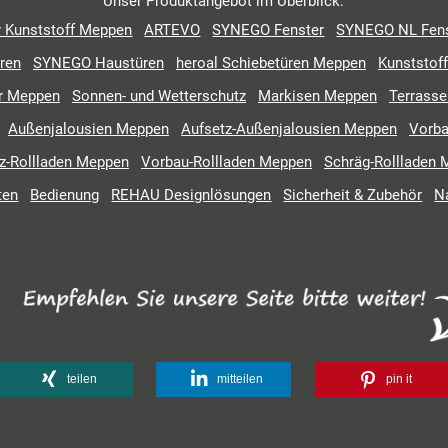
Unser Produktangebot im Überblick:
r Kunststoff Meppen
ARTEVO
SYNEGO Fenster
SYNEGO NL Fens
ren
SYNEGO Haustüren
heroal Schiebetüren Meppen
Kunststof
r Meppen
Sonnen- und Wetterschutz
Markisen Meppen
Terrasse
Außenjalousien Meppen
Aufsetz-Außenjalousien Meppen
Vorba
z-Rollladen Meppen
Vorbau-Rollladen Meppen
Schräg-Rollladen
ten
Bedienung
REHAU Designlösungen
Sicherheit & Zubehör
N
teilen
mitteilen
pin it