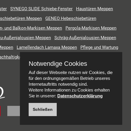
ter
SYNEGO SLIDE Schiebe-Fenster
Haustüren Meppen
fschiebetüren Meppen
GENEO Hebeschiebetüren
n- und Balkon-Markisen Meppen
Pergola-Markisen Meppen
u-Außenjalousien Meppen
Schräg-Außenjalousien Meppen
 Meppen
Lamellendach Lamaxa Meppen
Pflege und Wartung
achhaltigkeit
Wissen von A-Z
Notwendige Cookies
Auf dieser Webseite nutzen wir Cookies, die
für den ordnungsgemäßen Betrieb unseres
Internetauftritts notwendig sind.
Weitere Informationen zu Cookies erhalten
Sie in unserer:
Datenschutzerklärung
Schließen
mail