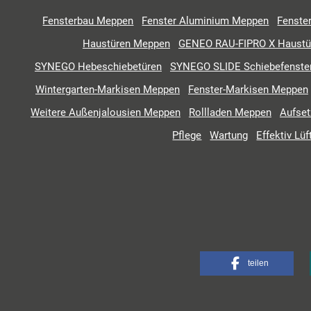
Fensterbau Meppen
Fenster Aluminium Meppen
Fenste
Haustüren Meppen
GENEO RAU-FIPRO X Haustü
SYNEGO Hebeschiebetüren
SYNEGO SLIDE Schiebefenste
Wintergarten-Markisen Meppen
Fenster-Markisen Meppen
Weitere Außenjalousien Meppen
Rollladen Meppen
Aufset
Pflege
Wartung
Effektiv Lüf
teilen