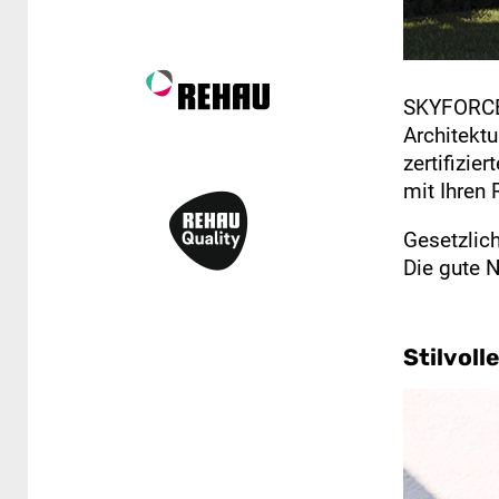
SKYFORCE 
Architekt
zertifizie
mit Ihren
Gesetzlic
Die gute 
Stilvoll