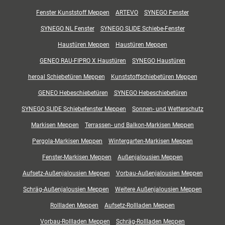
Fenster Kunststoff Meppen
ARTEVO
SYNEGO Fenster
SYNEGO NL Fenster
SYNEGO SLIDE Schiebe-Fenster
Haustüren Meppen
Haustüren Meppen
GENEO RAU-FIPRO X Haustüren
SYNEGO Haustüren
heroal Schiebetüren Meppen
Kunststoffschiebetüren Meppen
GENEO Hebeschiebetüren
SYNEGO Hebeschiebetüren
SYNEGO SLIDE Schiebefenster Meppen
Sonnen- und Wetterschutz
Markisen Meppen
Terrassen- und Balkon-Markisen Meppen
Pergola-Markisen Meppen
Wintergarten-Markisen Meppen
Fenster-Markisen Meppen
Außenjalousien Meppen
Aufsetz-Außenjalousien Meppen
Vorbau-Außenjalousien Meppen
Schräg-Außenjalousien Meppen
Weitere Außenjalousien Meppen
Rollladen Meppen
Aufsetz-Rollladen Meppen
Vorbau-Rollladen Meppen
Schräg-Rollladen Meppen