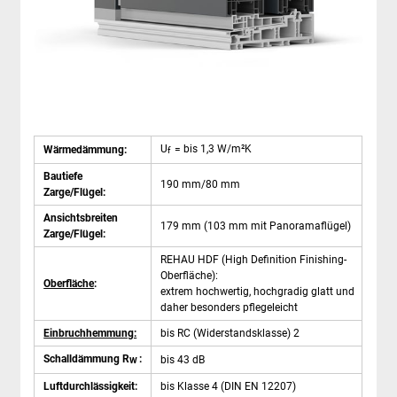
U
= bis 1,3 W/m²K
Wärmedämmung:
f
Bautiefe
190 mm/80 mm
Zarge/Flügel:
Ansichtsbreiten
179 mm (103 mm mit Panoramaflügel)
Zarge/Flügel:
REHAU HDF (High Definition Finishing-
Oberfläche):
Oberfläche
:
extrem hochwertig, hochgradig glatt und
daher besonders pflegeleicht
Einbruchhemmung:
bis RC (Widerstandsklasse) 2
Schalldämmung R
:
bis 43 dB
W
Luftdurchlässigkeit:
bis Klasse 4 (DIN EN 12207)