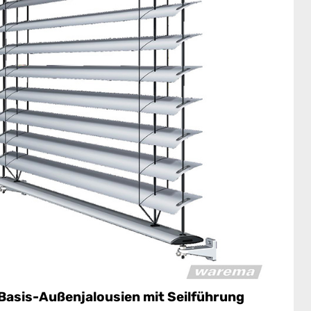
stellbreite maximal 5000 mm
stellhöhe maximal 4000 mm
stellfläche maximal 20 m²
igrane Optik
atzsparende Führungsvariante
chere seitliche Führung
Basis-Außenjalousien mit Seilführung