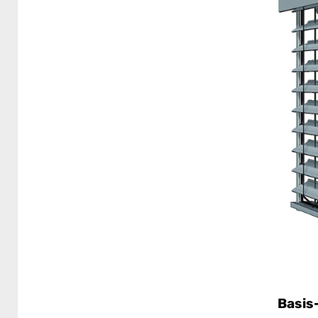
Beste
Beste
Beste
hohe W
versc
gute 
Basis