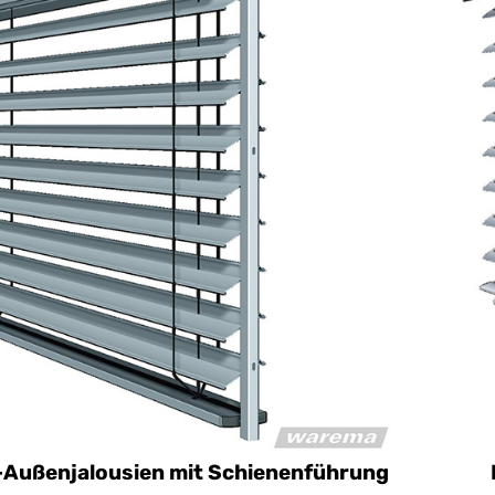
llbreite maximal 5000 mm
Be
llhöhe maximal 5000 mm
Be
llfläche maximal 25 m²
Be
indstabilität
fil
hleißarmer Lauf
pl
Geräuschdämpfung
si
-Außenjalousien mit Schienenführung