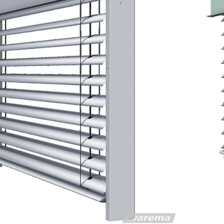
llbreite maximal 4000 mm
llhöhe maximal 4000 mm
Be
llfläche maximal 16 m²
Be
he Integration
Be
indstabilität
ein
eitig vollständig einputzbare
fil
ngsprofile