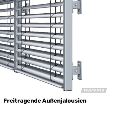
llbreite maximal 4000 mm
llhöhe maximal 5000 mm
llfläche maximal 13 m²
 Blendenbefestigung an der Fassade
ndig
Freitragende Außenjalousien