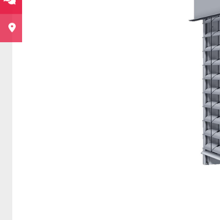
Beste
Beste
Beste
einfac
hohe W
fronts
Führu